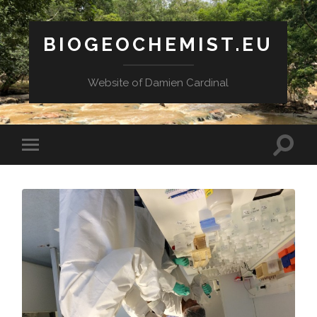
BIOGEOCHEMIST.EU
Website of Damien Cardinal
Toggle
Toggle
search
mobile
field
menu