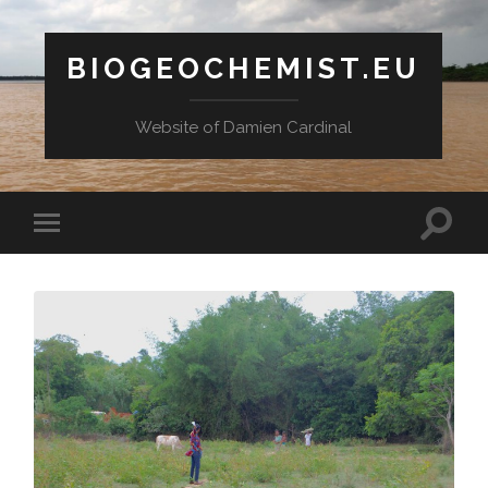
BIOGEOCHEMIST.EU
Website of Damien Cardinal
Toggle
Toggle
search
mobile
field
menu