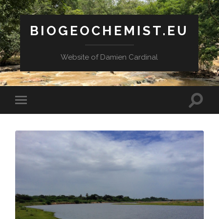
BIOGEOCHEMIST.EU
Website of Damien Cardinal
Toggle
Toggle
search
mobile
field
menu